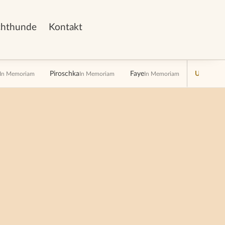
chthunde
Kontakt
Piroschka
Faye
Unsere V
In Memoriam
In Memoriam
In Memoriam