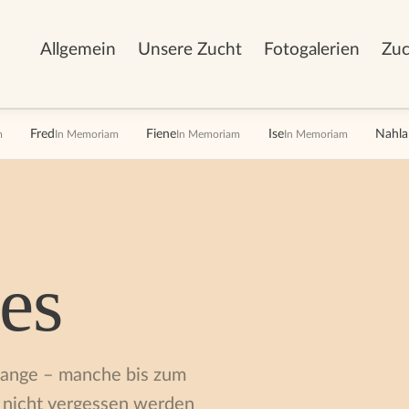
Allgemein
Unsere Zucht
Fotogalerien
Zu
Fred
Fiene
Ise
Nahla
m
In Memoriam
In Memoriam
In Memoriam
es
lange – manche bis zum
n nicht vergessen werden