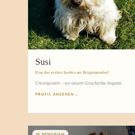
Susi
Eine der ersten Seelen am Brügmannshof
Unvergessen – wo unsere Geschichte begann
PROFIL ANSEHEN
→
IN MEMORIAM